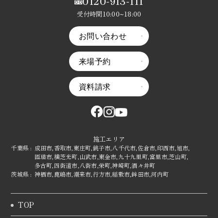
0120-913-111
受付時間10:00~18:00
お問い合わせ
来場予約
資料請求
施工エリア
千葉県 :
成田市,
香取市,
東庄町,
銚子市,
八千代市,
佐倉市,
印西市,
旭市,
匝瑳市,
横芝光町,
山武市,
東金市,
九十九里町,
富里市,
芝山町,
多古町,
四街道市,
八街市,
栄町,
神崎町,
酒々井町
茨城県 :
神栖市,
鹿嶋市,
潮来市,
行方市,
稲敷市,
鉾田市,
河内町
TOP