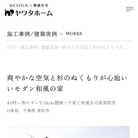
施工事例/建築実例
WORKS
TOP
施工事例/建築実例
爽やかな空気と杉のぬくもりが心
地いいモダン和風の家
爽やかな空気と杉のぬくもりが心地い
いモダン和風の家
40坪～
和モダン
Y-Style
健康・子育て
和風
木の家
香取市
O様邸 千葉県 香取市