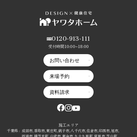
0120-913-111
受付時間10:00~18:00
お問い合わせ
来場予約
資料請求
施工エリア
千葉県 :
成田市,
香取市,
東庄町,
銚子市,
八千代市,
佐倉市,
印西市,
旭市,
匝瑳市,
横芝光町,
山武市,
東金市,
九十九里町,
富里市,
芝山町,