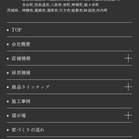
多古町,
四街道市,
八街市,
栄町,
神崎町,
酒々井町
茨城県 :
神栖市,
鹿嶋市,
潮来市,
行方市,
稲敷市,
鉾田市,
河内町
TOP
会社概要
店舗情報
採用情報
商品ラインナップ
施工事例
展示場
家づくりの流れ