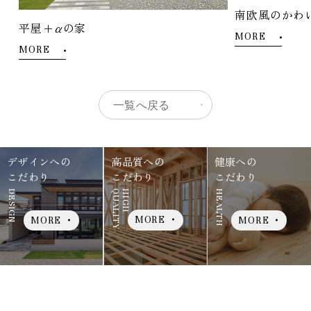
南欧風のかわ
平屋+αの家
MORE
MORE
一覧へ戻る
デザインへの
高品質への
健康への
こだわり
こだわり
こだわり
DESIGN
QUALITY
HIGH
HEALTH
MORE
MORE
MORE