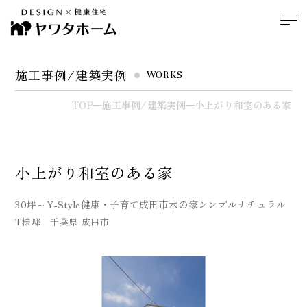
施工事例/建築実例
WORKS
TOP
施工事例/建築実例
小上がり和室のある家
小上がり和室のある家
30坪～
Y-Style
健康・子育て
成田市
木の家
シンプル
ナチュラル
T様邸 千葉県 成田市