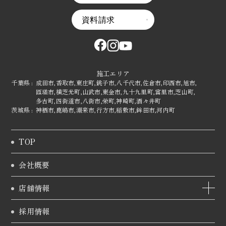
資料請求
施工エリア
千葉県 :
成田市,
香取市,
東庄町,
銚子市,
八千代市,
佐倉市,
印西市,
旭市,
匝瑳市,
横芝光町,
山武市,
東金市,
九十九里町,
富里市,
芝山町,
多古町,
四街道市,
八街市,
栄町,
神崎町,
酒々井町
茨城県 :
神栖市,
鹿嶋市,
潮来市,
行方市,
稲敷市,
鉾田市,
河内町
TOP
会社概要
店舗情報
採用情報